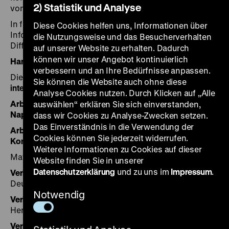
2) Statistik und Analyse
voneinander genutzt werden.
In folgendem Dokument sind einige praktische
Diese Cookies helfen uns, Informationen über
Informationen sowie Ideen für
die Nutzungsweise und das Besucherverhalten
Differenzierungsmöglichkeiten zusammengestellt:
auf unserer Website zu erhalten. Dadurch
können wir unser Angebot kontinuierlich
Handreichung für Lehrkräfte zur Lernsequenz
verbessern und an Ihre Bedürfnisse anpassen.
Die folgenden
Arbeitsbögen
liegen als barrierefreie und
Sie können die Website auch ohne diese
interaktive Pdf-Dateien
vor:
Analyse Cookies nutzen. Durch Klicken auf „Alle
Arbeitsbogen 1: “Die Neuordnung Europas unter
auswählen“ erklären Sie sich einverstanden,
Napoleon Bonaparte”
dass wir Cookies zu Analyse-Zwecken setzen.
Das Einverständnis in die Verwendung der
Arbeitsbogen 2: “Neuordnung Europas auf dem Wiener
Cookies können Sie jederzeit widerrufen.
Kongress”
Weitere Informationen zu Cookies auf dieser
Material für die
Gruppenarbeit
“Verhandlungen”:
Website finden Sie in unserer
Datenschutzerklärung
und zu uns im
Impressum
.
Verhandlungsblatt
und
Rollenkarten
“Die
Deutsche Frage”
Notwendig
Verhandlungsblatt
und
Rollenkarten
“Das
Herzogtum Warschau”
Verhandlungsblatt
und
Rollenkarten
“Das