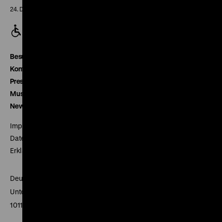
24. Dezember geschlossen
Besucherservice
Kontakt
Presse
Museumsverein
Newsletter
Impressum
Datenschutz
Erklärung digitale Barrierefreiheit
Deutsches Historisches Museum
Unter den Linden 2
10117 Berlin