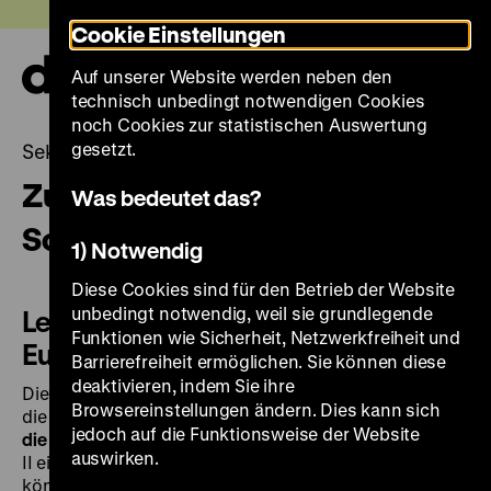
Direkt
Heute +
Cookie Einstellungen
zum
Seiteninhalt
Auf unserer Website werden neben den
springen
Navi
technisch unbedingt notwendigen Cookies
auf-
und
noch Cookies zur statistischen Auswertung
zuk
gesetzt.
Sekundarstufe I und II
Zusatzmaterial für den
Was bedeutet das?
Schulunterricht
1) Notwendig
Diese Cookies sind für den Betrieb der Website
unbedingt notwendig, weil sie grundlegende
Lernsequenz: Die Neuordnung
Funktionen wie Sicherheit, Netzwerkfreiheit und
Europas
Barrierefreiheit ermöglichen. Sie können diese
deaktivieren, indem Sie ihre
Die folgenden Lernmaterialien beziehen sich direkt auf
Browsereinstellungen ändern. Dies kann sich
die Inhalte der IDA-Themenseite
Wofür streiten wir: für
jedoch auf die Funktionsweise der Website
die Nation?
. Die Sequenz kann für Sekundarstufe I und
auswirken.
II eingesetzt werden, je nach Lernvoraussetzungen
können die Arbeitsbögen 1 und 2 auch unabhängig