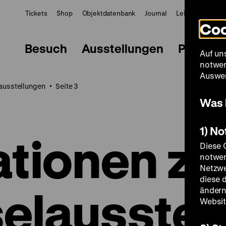
Tickets
Shop
Objektdatenbank
Journal
LeMO
ZWBE
Coo
Besuch
Ausstellungen
Progra
Auf un
notwen
Auswer
ausstellungen
Seite 3
Was 
1) N
ationen zu
Diese 
notwen
Netzwe
diese 
elausstel
ändern
Websit