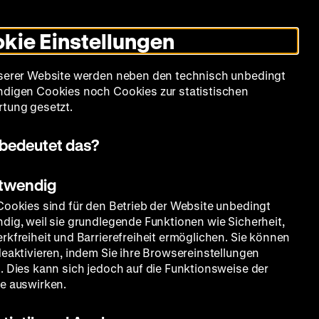
Informationen
Informationen
Suche
Heute +
Deutsch
Englisch
Zeughauskino
Dunklen
De
En
zum
zum
Modus
kie Einstellungen
Deutschen
Deutschen
umschalten
Historischen
Historischen
mm
Sammlung
Bildung
Museum
Museum
Museum
serer Website werden neben den technisch unbedingt
in
in
digen Cookies noch Cookies zur statistischen
Deutscher
Leichter
tung gesetzt.
Gebärdensprache
Sprache
bedeutet das?
otwendig
Cookies sind für den Betrieb der Website unbedingt
dig, weil sie grundlegende Funktionen wie Sicherheit,
rkfreiheit und Barrierefreiheit ermöglichen. Sie können
deaktivieren, indem Sie ihre Browsereinstellungen
lungen
. Dies kann sich jedoch auf die Funktionsweise der
e auswirken.