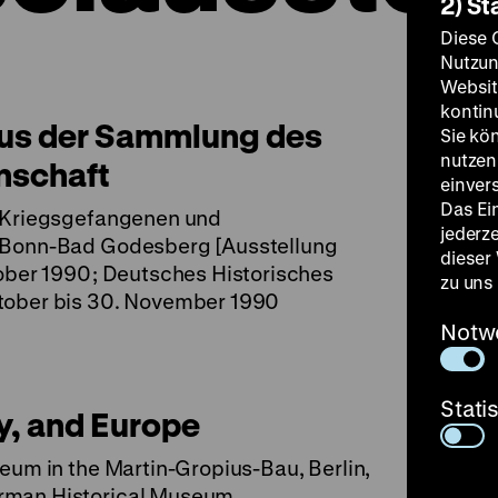
2) St
Diese 
Nutzun
Websit
kontin
aus der Sammlung des
Sie kö
nutzen.
nschaft
einver
Das Ei
, Kriegsgefangenen und
jederz
, Bonn-Bad Godesberg [Ausstellung
dieser
tober 1990; Deutsches Historisches
zu uns
tober bis 30. November 1990
Notw
Stati
y, and Europe
eum in the Martin-Gropius-Bau, Berlin,
rman Historical Museum.