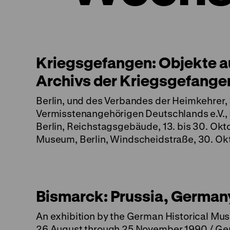
Kriegsgefangen: Objekte 
Archivs der Kriegsgefange
Berlin, und des Verbandes der Heimkehrer
Vermisstenangehörigen Deutschlands e.V.
Berlin, Reichstagsgebäude, 13. bis 30. Ok
Museum, Berlin, Windscheidstraße, 30. Ok
Bismarck: Prussia, German
An exhibition by the German Historical Mus
26 August through 25 November 1990 / Ge