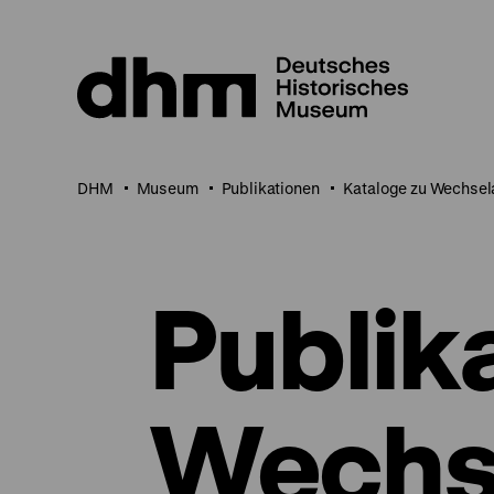
Direkt
zum
Seiteninhalt
springen
DHM
Museum
Publikationen
Kataloge zu Wechsel
Publik
Wechs