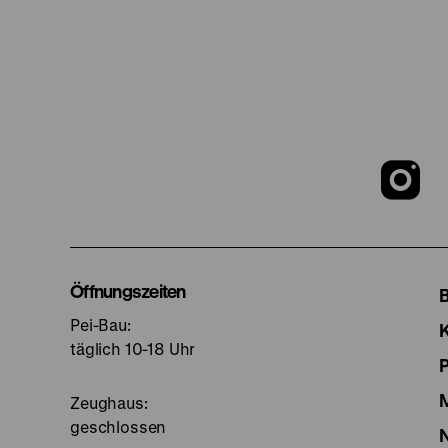
Z
u
I
Öffnungszeiten
Pei-Bau:
S
täglich 10-18 Uhr
Zeughaus:
geschlossen