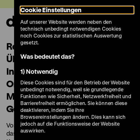
Direkt
Heute +
Cookie Einstellungen
zum
Seiteninhalt
Auf unserer Website werden neben den
springen
Navi
technisch unbedingt notwendigen Cookies
auf-
und
noch Cookies zur statistischen Auswertung
zuk
gesetzt.
Repräsentative Studie zu den
Was bedeutet das?
Übergaben staatlicher
Institutionen und
1) Notwendig
Organisationen an das
Diese Cookies sind für den Betrieb der Website
unbedingt notwendig, weil sie grundlegende
Museum für Deutsche
Funktionen wie Sicherheit, Netzwerkfreiheit und
Barrierefreiheit ermöglichen. Sie können diese
Geschichte der DDR
deaktivieren, indem Sie ihre
Browsereinstellungen ändern. Dies kann sich
jedoch auf die Funktionsweise der Website
Von Oktober 2018 bis November 2020 ging
auswirken.
das Deutsche Historische Museum (DHM) in