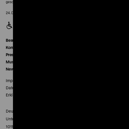
geschlossen
24. Dezember geschlossen
Besucherservice
Kontakt
Presse
Museumsverein
Newsletter
Impressum
Datenschutz
Erklärung digitale Barrierefreiheit
Deutsches Historisches Museum
Unter den Linden 2
10117 Berlin