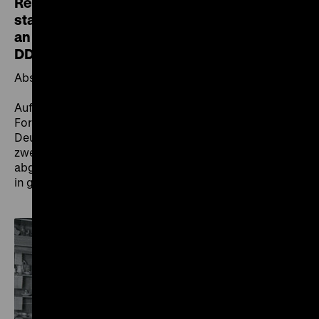
Repräsentative Studie zu den Übergaben
staatlicher Institutionen und Organisationen
an das Museum für Deutsche Geschichte der
DDR
Abschlussbericht zum Forschungsprojekt
Auf Grundlage des Zwischenberichts zum
Forschungsprojekt des DHM in Kooperation mit dem
Deutschen Zentrum Kulturgutverluste, das nach dem
zweiten Projektjahr im November 2020
abgeschlossen wurde, liegt nun der Abschlussbericht
in gekürzter Fassung vor.