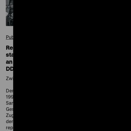
Publikation
Repräsentative Studie zu den Übergaben
staatlicher Institutionen und Organisationen
an das Museum für Deutsche Geschichte der
DDR
Zwischenbericht zum Forschungsprojekt
Dem Deutsche Historische Museum (DHM) wurden
1990 im Zuge der deutschen Wiedervereinigung die
Sammlungen des Ost-Berliner Museums für Deutsche
Geschichte (MfDG) übertragen. Die sich aus diesem
Zugangskontext ergebenden Fragen über die Herkunft
der Objekte standen im Mittelpunkt einer zweijährigen,
repräsentativen Studie, die ab Oktober 2018 am DHM