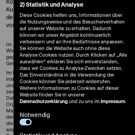
Kooperation mit dem Deutschen Zentrum
2) Statistik und Analyse
Kulturgutverluste in einer zweijährigen Studie
Diese Cookies helfen uns, Informationen über
der Frage des staatlich gelenkten Transfers
die Nutzungsweise und das Besucherverhalten
von Kulturgütern in der DDR nach.
auf unserer Website zu erhalten. Dadurch
können wir unser Angebot kontinuierlich
verbessern und an Ihre Bedürfnisse anpassen.
Im Jahr 1990 wurden dem DHM im Zuge der deutschen
Sie können die Website auch ohne diese
Wiedervereinigung die Bestände des 1952
Analyse Cookies nutzen. Durch Klicken auf „Alle
gegründeten Ost-Berliner Museums für Deutsche
auswählen“ erklären Sie sich einverstanden,
Geschichte (MfDG) übertragen.
dass wir Cookies zu Analyse-Zwecken setzen.
Im Projekt wurden die Erwerbspraxis des MfDG und
Das Einverständnis in die Verwendung der
insbesondere jene Objekte untersucht, die durch die
Cookies können Sie jederzeit widerrufen.
unspezifische Zugangsart der „Übergabe“ in das
Weitere Informationen zu Cookies auf dieser
zentrale Geschichtsmuseum der DDR gelangten.
Website finden Sie in unserer
Dahinter standen häufig staatliche Institutionen und
Datenschutzerklärung
und zu uns im
Impressum
.
Organisationen der DDR, wie Ministerien,
Massenorganisationen oder die Volkspolizei. Unter
Notwendig
den übergebenen Objekten finden sich auch solche,
die aus den SBZ/DDR-spezifischen Entzugskontexten,
wie Enteignung im Rahmen der Bodenreform oder im