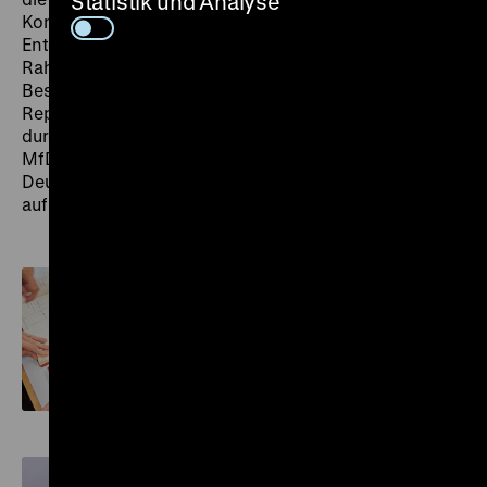
Statistik und Analyse
Kontexte des Eigentumsentzugs – beispielsweise
Enteignungen von Schloss- und Gutsbesitzern im
Rahmen der Bodenreform in der SBZ oder die
Beschlagnahmung von Eigentum sogenannter
Republikflüchtiger in der DDR. Die Erkenntnisse der
durchgeführten Grundlagenforschungsprojekte zum
MfDG sind auch für andere Museen in ganz
Deutschland von Nutzen, da wertvolle Rückschlüsse
auf die eigene Sammlung gezogen werden können.
Übergaben staatlicher
Institutionen und
Organisationen
Repräsentative Studie zu den
Übergaben an das Museum für
Deutsche Geschichte der DDR
Abteilung Tresorverwaltung