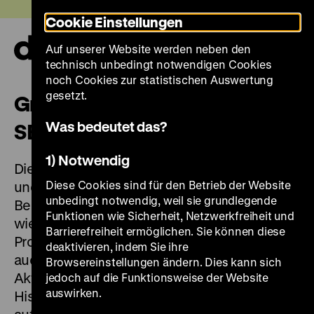
Direkt
Heute +
Cookie Einstellungen
zum
Seiteninhalt
Auf unserer Website werden neben den
springen
Navi
technisch unbedingt notwendigen Cookies
auf-
und
noch Cookies zur statistischen Auswertung
zuk
gesetzt.
Grundlagenforschung
Was bedeutet das?
SBZ/DDR
1) Notwendig
Die systematische Erforschung des Kunst-
Diese Cookies sind für den Betrieb der Website
und Kulturgutentzuges in der Sowjetischen
unbedingt notwendig, weil sie grundlegende
Besatzungszone (SBZ) und der DDR ist nach
Funktionen wie Sicherheit, Netzwerkfreiheit und
wie vor ein Desiderat der
Barrierefreiheit ermöglichen. Sie können diese
Provenienzforschung. Kaum erforscht sind
deaktivieren, indem Sie ihre
auch die Abläufe, Strukturen, Netzwerke und
Browsereinstellungen ändern. Dies kann sich
Akteure der Enteignungen. Das Deutsche
jedoch auf die Funktionsweise der Website
auswirken.
Historische Museum hat einen Schwerpunkt