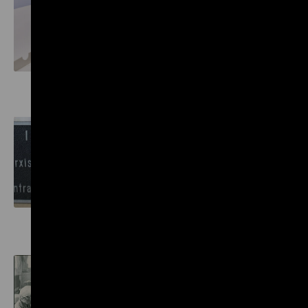
Die Abt. Tresorverwaltung des
Ministeriums der Finanzen der
DDR als zentrale
Verwertungsstelle von Kunst- und
Kulturgut
Institut für Marxismus-
Leninismus beim ZK der SED
Erwerbungs- und
Abgabestrategien im Netzwerk der
Überweisungen von Kulturgut an
das Museum für Deutsche
Geschichte
Das Amt für Zoll und
Kontrolle des
Warenverkehrs (AZKW)
Funktion und Bedeutung im