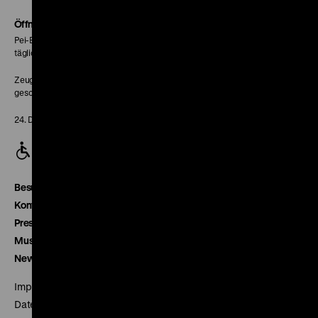
Soundcloud
Seite
Öffnungszeiten
Pei-Bau:
täglich 10-18 Uhr
Zeughaus:
geschlossen
24. Dezember geschlossen
Besucherservice
Kontakt
Presse
Museumsverein
Newsletter
Impressum
Datenschutz