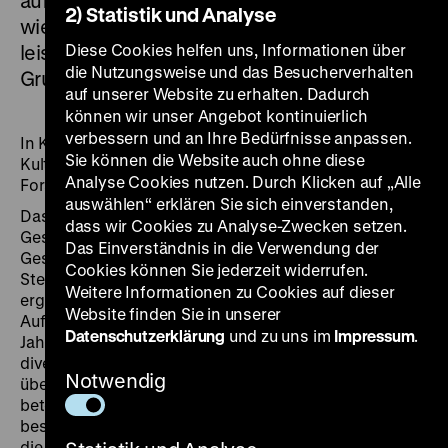
auf den Entzugskontext SBZ und DDR gelegt
2) Statistik und Analyse
wie auf die Fragen zu den Hintergründen und
Diese Cookies helfen uns, Informationen über
leistet damit einen wichtigen Beitrag zur
die Nutzungsweise und das Besucherverhalten
Grundlagenforschung.
auf unserer Website zu erhalten. Dadurch
können wir unser Angebot kontinuierlich
verbessern und an Ihre Bedürfnisse anpassen.
In Kooperation mit dem Deutschen Zentrum
Sie können die Website auch ohne diese
Kulturgutverluste (DZK) konnten bereits mehrere
Analyse Cookies nutzen. Durch Klicken auf „Alle
Forschungsprojekte realisiert werden.
auswählen“ erklären Sie sich einverstanden,
Das 1952 gegründete Museum für Deutsche
dass wir Cookies zu Analyse-Zwecken setzen.
Geschichte (MfDG) hatte als das bedeutendste
Das Einverständnis in die Verwendung der
Geschichtsmuseum der DDR eine herausgehobene
Cookies können Sie jederzeit widerrufen.
Stellung und erweist sich daher als ein besonders
Weitere Informationen zu Cookies auf dieser
ergiebiger Forschungsgegenstand. Vor allem in der
Website finden Sie in unserer
Aufbauphase des MfDG in den 1950er- und 1960er-
Datenschutzerklärung
und zu uns im
Impressum
.
Jahren erhielt das Museum zahlreiche Objekte aus
diversen Quellen überwiesen, übergeben oder
Notwendig
übereignet. Verlagerungen von Kulturgut und die daran
beteiligten Institutionen der DDR lassen sich daher
besonders gut erforschen. Untersucht werden können
die für diesen Forschungsbereich spezifischen