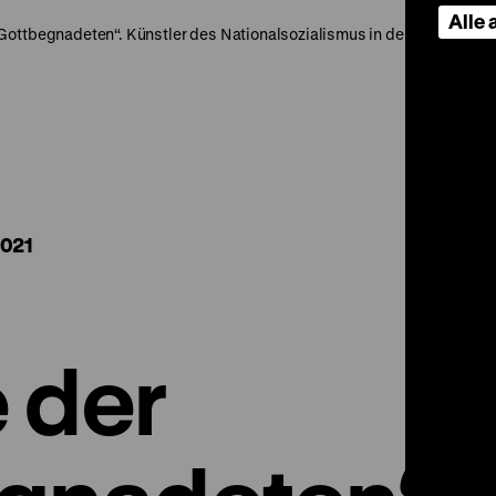
Alle
„Gottbegnadeten“. Künstler des Nationalsozialismus in der Bundesrep
2021
e der