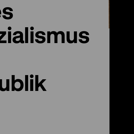
es
zialismus
ublik