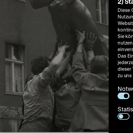
2) St
Diese 
Nutzun
Websit
kontin
Sie kö
nutzen.
einver
Das Ei
jederz
dieser
zu uns
Notw
Stati