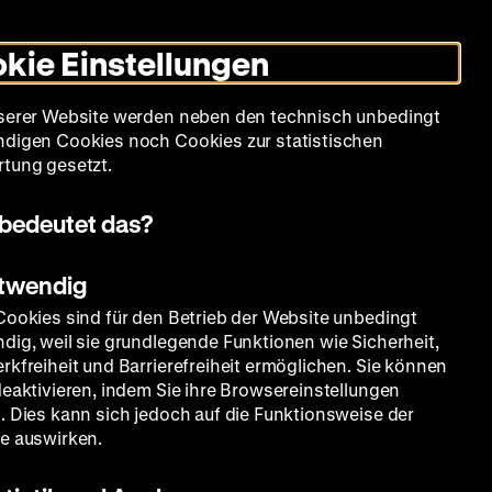
Informationen
Informationen
Suche
Heute +
Deutsch
Englisch
Zeughauskino
Dunklen
De
En
zum
zum
Modus
kie Einstellungen
Deutschen
Deutschen
umschalten
Historischen
Historischen
mm
Sammlung
Bildung
Museum
Museum
Museum
serer Website werden neben den technisch unbedingt
in
in
digen Cookies noch Cookies zur statistischen
Deutscher
Leichter
tung gesetzt.
Gebärdensprache
Sprache
bedeutet das?
otwendig
Cookies sind für den Betrieb der Website unbedingt
dig, weil sie grundlegende Funktionen wie Sicherheit,
rkfreiheit und Barrierefreiheit ermöglichen. Sie können
deaktivieren, indem Sie ihre Browsereinstellungen
. Dies kann sich jedoch auf die Funktionsweise der
e auswirken.