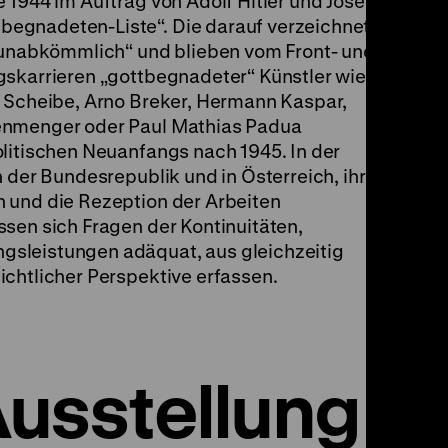
 1944 im Auftrag von Adolf Hitler und Joseph
egnadeten-Liste“. Die darauf verzeichneten
 „unabkömmlich“ und blieben vom Front- und
gskarrieren „gottbegnadeter“ Künstler wie
d Scheibe, Arno Breker, Hermann Kaspar,
enmenger oder Paul Mathias Padua
olitischen Neuanfangs nach 1945. In der
n der Bundesrepublik und in Österreich, ihre
 und die Rezeption der Arbeiten
sen sich Fragen der Kontinuitäten,
sleistungen adäquat, aus gleichzeitig
ichtlicher Perspektive erfassen.
 Ausstellung