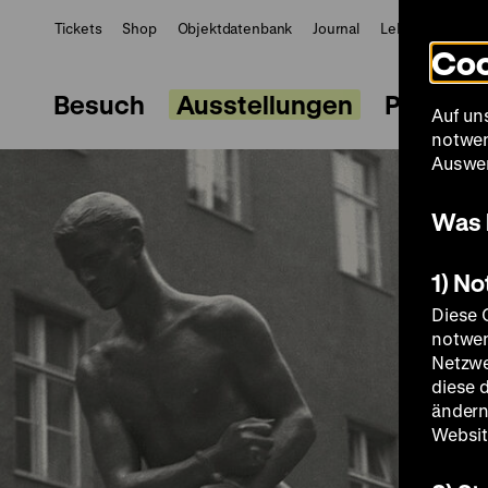
Tickets
Shop
Objektdatenbank
Journal
LeMO
ZWBE
Coo
Besuch
Ausstellungen
Progra
Auf un
notwen
Auswer
Was 
1) N
Diese 
notwen
Netzwe
diese 
ändern
Websit