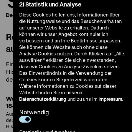
2) Statistik und Analyse
Diese Cookies helfen uns, Informationen über
Dezember 2022
März 2026
die Nutzungsweise und das Besucherverhalten
auf unserer Website zu erhalten. Dadurch
können wir unser Angebot kontinuierlich
Roads not Taken. Oder: Es hätte
verbessern und an Ihre Bedürfnisse anpassen.
auch anders kommen können
Sie können die Website auch ohne diese
Analyse Cookies nutzen. Durch Klicken auf „Alle
auswählen“ erklären Sie sich einverstanden,
Eine Ausstellung des Deutschen
dass wir Cookies zu Analyse-Zwecken setzen.
Historischen Museums in Kooperation mit
Das Einverständnis in die Verwendung der
der Alfred Landecker Foundation
Cookies können Sie jederzeit widerrufen.
Weitere Informationen zu Cookies auf dieser
Website finden Sie in unserer
Wendepunkte deutscher Geschichte 1989 –
Datenschutzerklärung
und zu uns im
Impressum
.
1848
Notwendig
Ausgehend von zentralen Schlüsselmomenten der
deutschen Geschichte präsentiert das Deutsche
Historische Museum einen Rückblick auf