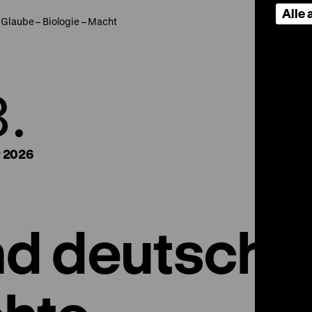
Alle
Glaube – Biologie – Macht
8.
 2026
nd deutsche