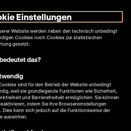
Informationen
Informationen
Suche
Heute +
Deutsch
Englisch
Zeughauskino
Dunklen
De
En
zum
zum
Modus
kie Einstellungen
Deutschen
Deutschen
umschalten
Historischen
Historischen
mm
Sammlung
Bildung
Museum
Museum
Museum
serer Website werden neben den technisch unbedingt
in
in
digen Cookies noch Cookies zur statistischen
Deutscher
Leichter
tung gesetzt.
Gebärdensprache
Sprache
bedeutet das?
otwendig
Cookies sind für den Betrieb der Website unbedingt
dig, weil sie grundlegende Funktionen wie Sicherheit,
rkfreiheit und Barrierefreiheit ermöglichen. Sie können
deaktivieren, indem Sie ihre Browsereinstellungen
. Dies kann sich jedoch auf die Funktionsweise der
e auswirken.