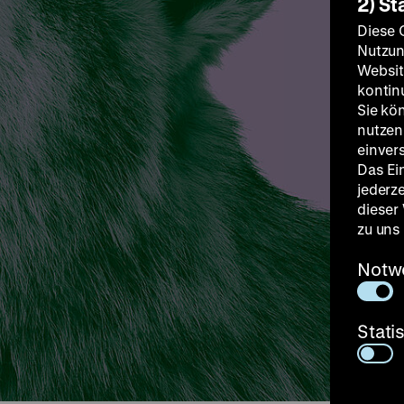
2) St
Diese 
Nutzun
Websit
kontin
Sie kö
nutzen.
einver
Das Ei
jederz
dieser
zu uns
Notw
Stati