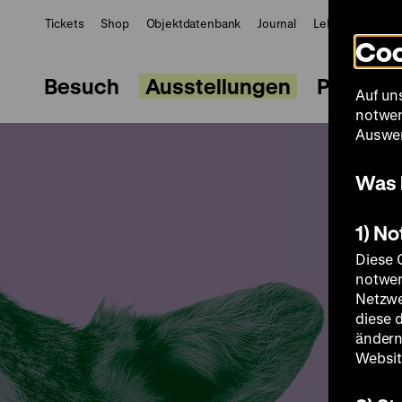
Tickets
Shop
Objektdatenbank
Journal
LeMO
ZWBE
Coo
Besuch
Ausstellungen
Progra
Auf un
notwen
Auswer
Was 
1) N
Diese 
notwen
Netzwe
diese 
ändern
Websit