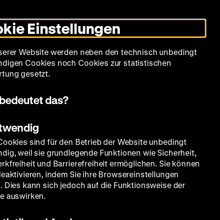
Informationen
Informationen
Suche
Heute +
Deutsch
Englisch
Zeughauskino
Dunklen
De
En
zum
zum
Modus
kie Einstellungen
Deutschen
Deutschen
umschalten
Historischen
Historischen
mm
Sammlung
Bildung
Museum
Museum
Museum
serer Website werden neben den technisch unbedingt
in
in
digen Cookies noch Cookies zur statistischen
Deutscher
Leichter
tung gesetzt.
Gebärdensprache
Sprache
 Museum der Aufklärung
Themen
bedeutet das?
otwendig
Cookies sind für den Betrieb der Website unbedingt
dig, weil sie grundlegende Funktionen wie Sicherheit,
rkfreiheit und Barrierefreiheit ermöglichen. Sie können
deaktivieren, indem Sie ihre Browsereinstellungen
. Dies kann sich jedoch auf die Funktionsweise der
e auswirken.