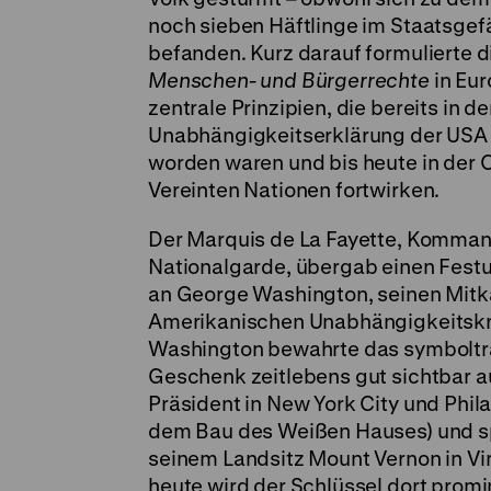
noch sieben Häftlinge im Staatsgef
befanden. Kurz darauf formulierte 
Menschen- und Bürgerrechte
in Eur
zentrale Prinzipien, die bereits in de
Unabhängigkeitserklärung der USA 
worden waren und bis heute in der 
Vereinten Nationen fortwirken.
Der Marquis de La Fayette, Komman
Nationalgarde, übergab einen Fest
an George Washington, seinen Mit
Amerikanischen Unabhängigkeitskr
Washington bewahrte das symboltr
Geschenk zeitlebens gut sichtbar au
Präsident in New York City und Phila
dem Bau des Weißen Hauses) und s
seinem Landsitz Mount Vernon in Vi
heute wird der Schlüssel dort promi