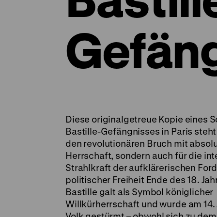
Gefän
Diese originalgetreue Kopie eines S
Bastille-Gefängnisses in Paris steht 
den revolutionären Bruch mit absolu
Herrschaft, sondern auch für die int
Strahlkraft der aufklärerischen Fo
politischer Freiheit Ende des 18. Ja
Bastille galt als Symbol königlicher
Willkürherrschaft und wurde am 14. 
Volk gestürmt – obwohl sich zu dem