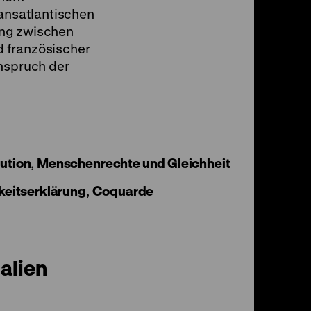
ransatlantischen
ung zwischen
 französischer
Anspruch der
ution
,
Menschenrechte und Gleichheit
eitserklärung
,
Coquarde
alien