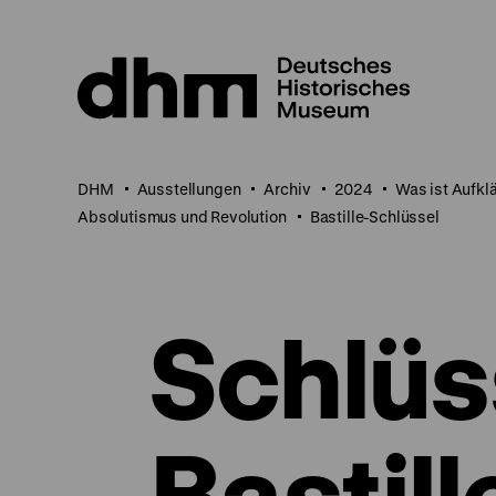
Direkt
zum
Seiteninhalt
springen
DHM
Ausstellungen
Archiv
2024
Was ist Aufkl
Absolutismus und Revolution
Bastille-Schlüssel
Schlüs
Bastill