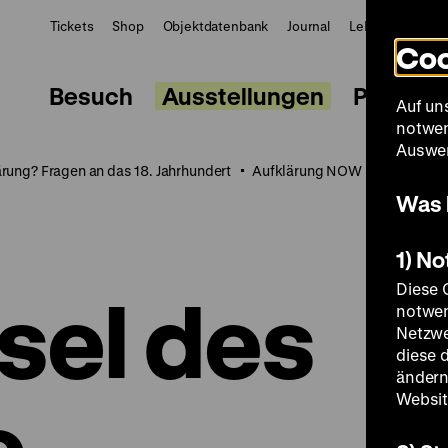
Tickets
Shop
Objektdatenbank
Journal
LeMO
ZWBE
Coo
Besuch
Ausstellungen
Progra
Auf un
notwen
Auswer
ärung? Fragen an das 18. Jahrhundert
Aufklärung NOW
Digitales
Was 
1) N
Diese 
sel des
notwen
Netzwe
diese 
ändern
e-
Websit