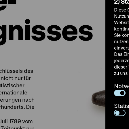
2) St
Diese 
gnisses
Nutzun
Websit
kontin
Sie kö
nutzen.
einver
Das Ei
jederz
dieser
chlüssels des
zu uns
nicht nur für
tistischer
Notw
ernationale
rderungen nach
Stati
hrhunderts. Die
Juli 1789 vom
 Zeitpunkt nur