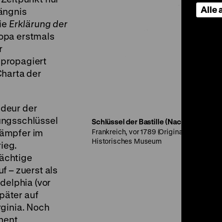
Alle
ängnis
die
Erklärung der
opa erstmals
r
propagiert
Charta der
deur der
ungsschlüssel
Schlüssel der Bastille (Nachbildung)
kämpfer im
Frankreich, vor 1789 (Original), Eisen, 
Historisches Museum
ieg.
ächtige
f – zuerst als
delphia (vor
päter auf
rginia. Noch
nent