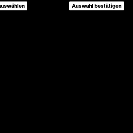
 auswählen
Auswahl bestätigen
geschmiedet, geschwärzt © Berlin, Deutsches