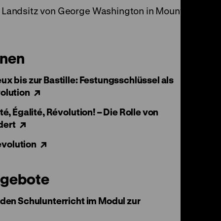
Landsitz von George Washington in Mount
onen
ux bis zur Bastille: Festungsschlüssel als
olution
té, Égalité, Révolution! – Die Rolle von
dert
evolution
ngebote
r den Schulunterricht im Modul zur