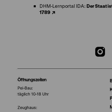
DHM-Lernportal IDA:
Der Staat i
1789
Z
u
I
Öffnungszeiten
Pei-Bau:
S
täglich 10-18 Uhr
Zeughaus: