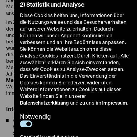
2) Statistik und Analyse
Menschen in unserer Gesellschaft mehr als die Rechte
anderer?
Diese Cookies helfen uns, Informationen über
die Nutzungsweise und das Besucherverhalten
Im Zeitalter der Aufklärung wurden die Rechte der
Frau
,
der einfachen Leute, auch der versklavten
auf unserer Website zu erhalten. Dadurch
Menschen
und von Minderheiten rege diskutiert und neu
können wir unser Angebot kontinuierlich
betrachtet. Im Zuge der Französischen Revolution
verbessern und an Ihre Bedürfnisse anpassen.
wurden die Menschen- und Bürgerrechte postuliert,
Sie können die Website auch ohne diese
die jedoch nicht für Frauen galten. Ökonomisch
Analyse Cookies nutzen. Durch Klicken auf „Alle
benachteiligte Gruppen oder nicht sesshafte
auswählen“ erklären Sie sich einverstanden,
Menschen hatten eingeschränkte Rechte. Seit dem 18.
dass wir Cookies zu Analyse-Zwecken setzen.
Jahrhundert entwickelten sich Debatten um
Das Einverständnis in die Verwendung der
Menschenrechte
und Diskriminierung stetig weiter. Der
Cookies können Sie jederzeit widerrufen.
Weg verlief nicht geradlinig und führte bis heute nicht
Weitere Informationen zu Cookies auf dieser
immer zu mehr
Gleichheit
.
Website finden Sie in unserer
Datenschutzerklärung
und zu uns im
Impressum
.
Interne Links
Notwendig
Objekte:
Mary Wollstonecraft
,
Gleichheit
,
Angelo
Soliman
,
Phillis Wheatley
,
Coquarde
,
Bastille-
Schlüssel
,
Unabhängigkeitserklärung
,
Fregatte
,