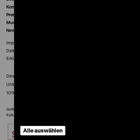
Kontakt
Presse
Museumsverein
Newsletter
Impressum
Datenschutz
Erklärung digitale Barrierefreiheit
Deutsches Historisches Museum
Unter den Linden 2
10117 Berlin
Gefördert mit Mitteln des Beauftragten der Bundesregierung für
Kultur und Medien
Alle auswählen