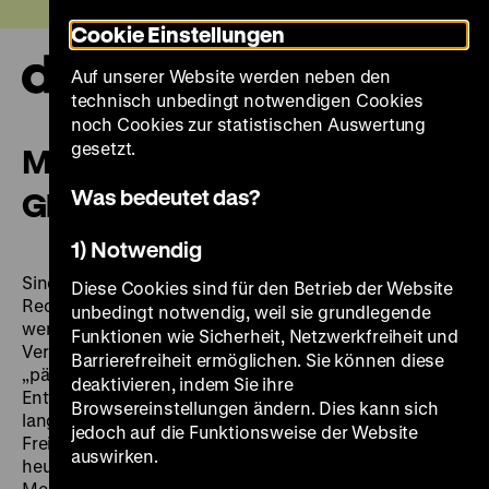
Direkt
Heute +
Cookie Einstellungen
zum
Seiteninhalt
Auf unserer Website werden neben den
springen
Navi
technisch unbedingt notwendigen Cookies
auf-
und
noch Cookies zur statistischen Auswertung
zuk
gesetzt.
Menschenrechte und
Was bedeutet das?
Gleichheit
1) Notwendig
Sind alle Menschen gleich? Haben alle die gleichen
Diese Cookies sind für den Betrieb der Website
Rechte? Kann Gleichheit in allen Punkten erreicht
unbedingt notwendig, weil sie grundlegende
werden? Einige Vertreter der Aufklärung erklärten die
Funktionen wie Sicherheit, Netzwerkfreiheit und
Verschiedenheit der Menschen unter anderem
Barrierefreiheit ermöglichen. Sie können diese
„pädagogisch“, als vermeintlich unterschiedliche
deaktivieren, indem Sie ihre
Entwicklungsstufen der Völker. Daran machte man
Browsereinstellungen ändern. Dies kann sich
lange auch den gerechten Zugang zu politischer
jedoch auf die Funktionsweise der Website
Freiheit, Bürgerrechten und Gleichheit fest. Noch
auswirken.
heute streiten wir uns um Fragen der Gerechtigkeit und
Menschenrechte. Zählen die
Rechte
mancher