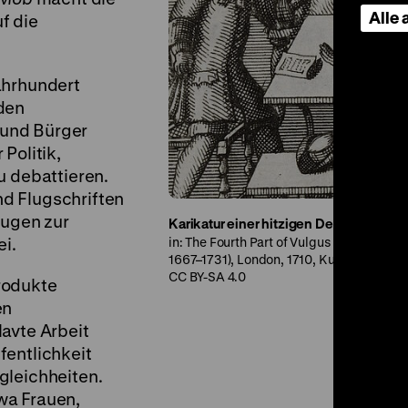
Alle
f die
ahrhundert
den
l und Bürger
Politik,
u debattieren.
d Flugschriften
rugen zur
Karikatur einer hitzigen Debatte im Ka
ei.
in: The Fourth Part of Vulgus Britannicus:
1667–1731), London, 1710, Kupferstich ©
CC BY-SA 4.0
rodukte
en
avte Arbeit
fentlichkeit
gleichheiten.
wa Frauen,