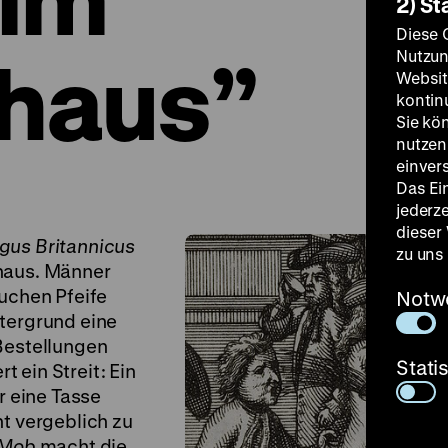
2) St
Diese 
haus”
Nutzun
Websit
kontin
Sie kö
nutzen.
einver
Das Ei
jederz
dieser
gus Britannicus
zu uns
ehaus. Männer
auchen Pfeife
Notw
ntergrund eine
 Bestellungen
Stati
 ein Streit: Ein
 eine Tasse
ht vergeblich zu
 Mob
macht die