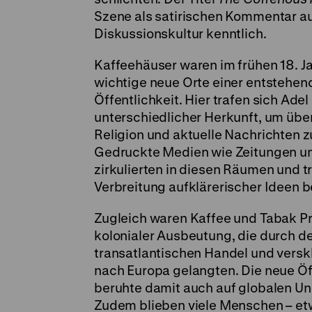
Szene als satirischen Kommentar au
Diskussionskultur kenntlich.
Kaffeehäuser waren im frühen 18. J
wichtige neue Orte einer entstehen
Öffentlichkeit. Hier trafen sich Ade
unterschiedlicher Herkunft, um über 
Religion und aktuelle Nachrichten z
Gedruckte Medien wie Zeitungen un
zirkulierten in diesen Räumen und t
Verbreitung aufklärerischer Ideen b
Zugleich waren Kaffee und Tabak P
kolonialer Ausbeutung, die durch d
transatlantischen Handel und verskl
nach Europa gelangten. Die neue Öf
beruhte damit auch auf globalen Un
Zudem blieben viele Menschen – et