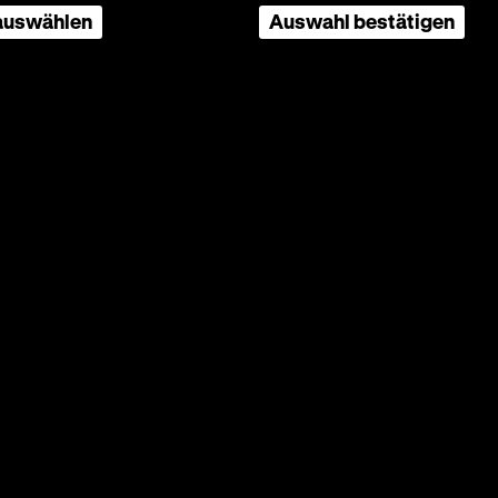
 auswählen
Auswahl bestätigen
ffeehaus
 or, the British Hudibras, Edward Ward (Verfasser,
 Washington D.C., Folger Shakespeare Library,