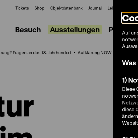
Tickets
Shop
Objektdatenbank
Journal
LeMO
ZWBE
Coo
Besuch
Ausstellungen
Progra
Auf un
notwen
Auswer
ärung? Fragen an das 18. Jahrhundert
Aufklärung NOW
Digitales
Was 
1) N
Diese 
tur
notwen
Netzwe
diese 
ändern
 im
Websit