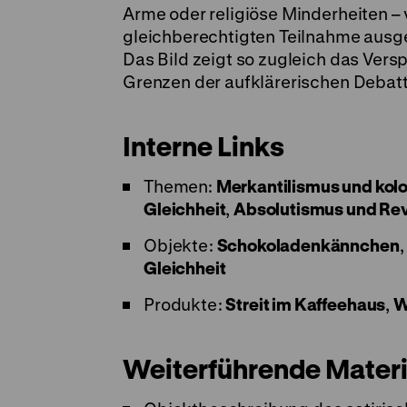
Arme oder religiöse Minderheiten – 
gleichberechtigten Teilnahme ausg
Das Bild zeigt so zugleich das Vers
Grenzen der aufklärerischen Debatt
Interne Links
Themen:
Merkantilismus und kolo
Gleichheit
,
Absolutismus und Rev
Objekte:
Schokoladenkännchen
Gleichheit
Produkte:
Streit im Kaffeehaus
,
W
Weiterführende Materi