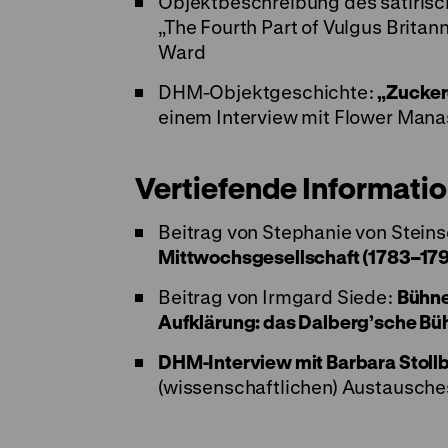
Objektbeschreibung des satirisc
„The Fourth Part of Vulgus Britan
Ward
DHM-Objektgeschichte:
„Zuckerd
einem Interview mit Flower Man
Vertiefende Informati
Beitrag von Stephanie von Steins
Mittwochsgesellschaft (1783–17
Beitrag von Irmgard Siede:
Bühne
Aufklärung: das Dalberg’sche B
DHM-Interview mit Barbara Stollb
(wissenschaftlichen) Austausches