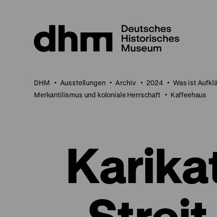
Direkt
zum
Seiteninhalt
springen
DHM
Ausstellungen
Archiv
2024
Was ist Aufkl
Merkantilismus und koloniale Herrschaft
Kaffeehaus
Karika
„Streit