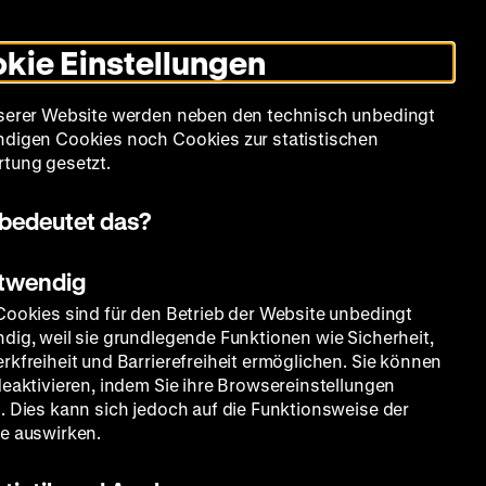
Informationen
Informationen
Suche
Heute +
Deutsch
Englisch
Zeughauskino
Dunklen
De
En
zum
zum
Modus
kie Einstellungen
Deutschen
Deutschen
umschalten
Historischen
Historischen
mm
Sammlung
Bildung
Museum
Museum
Museum
serer Website werden neben den technisch unbedingt
in
in
digen Cookies noch Cookies zur statistischen
Deutscher
Leichter
tung gesetzt.
Gebärdensprache
Sprache
 Museum der Aufklärung
Themen
bedeutet das?
otwendig
Cookies sind für den Betrieb der Website unbedingt
dig, weil sie grundlegende Funktionen wie Sicherheit,
rkfreiheit und Barrierefreiheit ermöglichen. Sie können
deaktivieren, indem Sie ihre Browsereinstellungen
. Dies kann sich jedoch auf die Funktionsweise der
e auswirken.