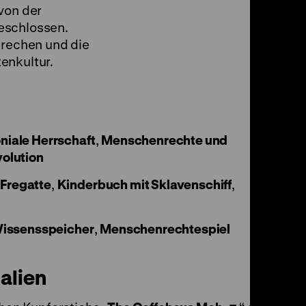
von der
eschlossen.
prechen und die
enkultur.
niale Herrschaft
,
Menschenrechte und
olution
,
Fregatte
,
Kinderbuch mit Sklavenschiff
,
issensspeicher
,
Menschenrechtespiel
alien