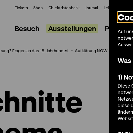
Tickets
Shop
Objektdatenbank
Journal
LeMO
ZWBE
Coo
Besuch
Ausstellungen
Progra
Auf un
notwen
Auswer
ärung? Fragen an das 18. Jahrhundert
Aufklärung NOW
Digitales
Was 
1) N
Diese 
chnitte
notwen
Netzwe
diese 
ändern
hema
Websit