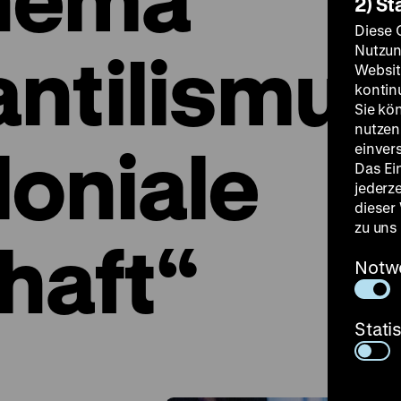
2) St
Diese 
ntilismus
Nutzun
Websit
kontin
Sie kö
nutzen.
loniale
einver
Das Ei
jederz
dieser
zu uns
haft“
Notw
Stati