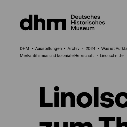
Direkt
zum
Seiteninhalt
springen
DHM
Ausstellungen
Archiv
2024
Was ist Aufkl
Merkantilismus und koloniale Herrschaft
Linolschnitte
Linols
zum T