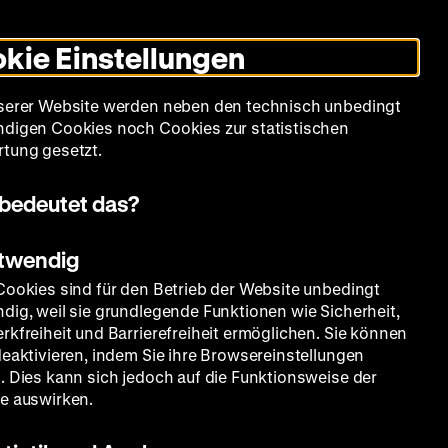
Informationen
Informationen
Suche
Heute +
Deutsch
Englisch
Zeughauskino
Dunklen
De
En
zum
zum
Modus
kie Einstellungen
Deutschen
Deutschen
umschalten
Historischen
Historischen
mm
Sammlung
Bildung
Museum
Museum
Museum
serer Website werden neben den technisch unbedingt
in
in
digen Cookies noch Cookies zur statistischen
Deutscher
Leichter
tung gesetzt.
Gebärdensprache
Sprache
 Museum der Aufklärung
Themen
bedeutet das?
otwendig
Cookies sind für den Betrieb der Website unbedingt
dig, weil sie grundlegende Funktionen wie Sicherheit,
rkfreiheit und Barrierefreiheit ermöglichen. Sie können
deaktivieren, indem Sie ihre Browsereinstellungen
. Dies kann sich jedoch auf die Funktionsweise der
e auswirken.