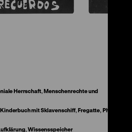
niale Herrschaft
,
Menschenrechte und
,
Kinderbuch mit Sklavenschiff
,
Fregatte
,
Phillis
Aufklärung
,
Wissensspeicher