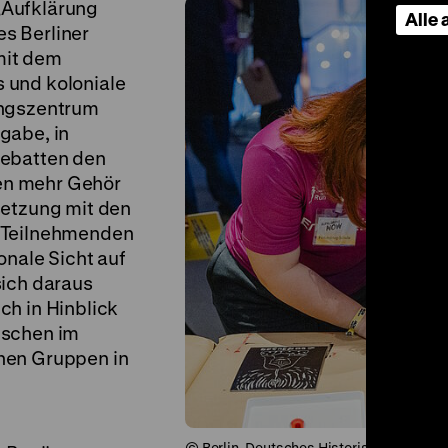
„Aufklärung
Alle
s Berliner
mit dem
 und koloniale
ungszentrum
gabe, in
Debatten den
en mehr Gehör
setzung mit den
e Teilnehmenden
onale Sicht auf
sich daraus
ch in Hinblick
nschen im
hen Gruppen in
© Berlin, Deutsches Historisches Muse