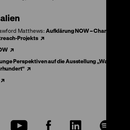
alien
Crawford Matthews:
Aufklärung NOW – Chancen
treach-Projekts
NOW
nge Perspektiven auf die Ausstellung „Was ist
hrhundert“
u
Zu
Zu
Zu
Zu