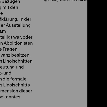
n Bezügen
g mit den
le
fklärung. In der
er Ausstellung
 am
eiligt war, oder
n Abolitionisten
e Fragen
evanz besitzen.
 Linolschnitten
edeutung und
t- und
h die formale
 Linolschnitts
Dimension dieser
 bekanntes