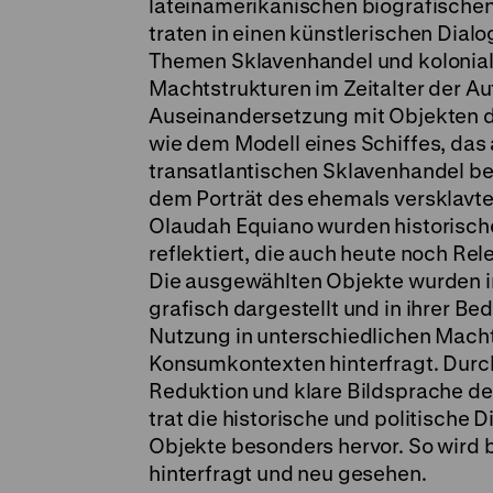
lateinamerikanischen biografische
traten in einen künstlerischen Dialo
Themen Sklavenhandel und kolonia
Machtstrukturen im Zeitalter der Au
Auseinandersetzung mit Objekten d
wie dem Modell eines Schiffes, das
transatlantischen Sklavenhandel bet
dem Porträt des ehemals versklavte
Olaudah Equiano wurden historisch
reflektiert, die auch heute noch Rel
Die ausgewählten Objekte wurden in
grafisch dargestellt und in ihrer B
Nutzung in unterschiedlichen Mach
Konsumkontexten hinterfragt. Durc
Reduktion und klare Bildsprache des
trat die historische und politische 
Objekte besonders hervor. So wird
hinterfragt und neu gesehen.