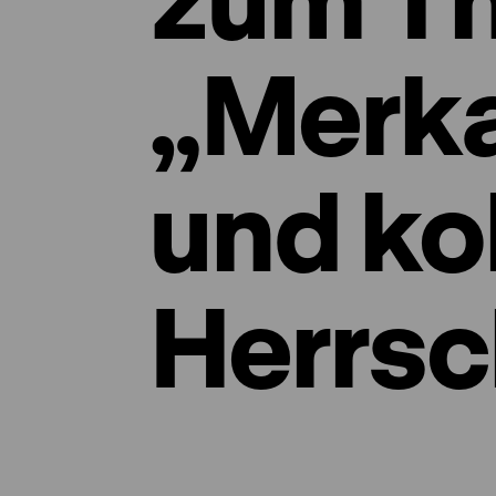
„Merka
und ko
Herrsc