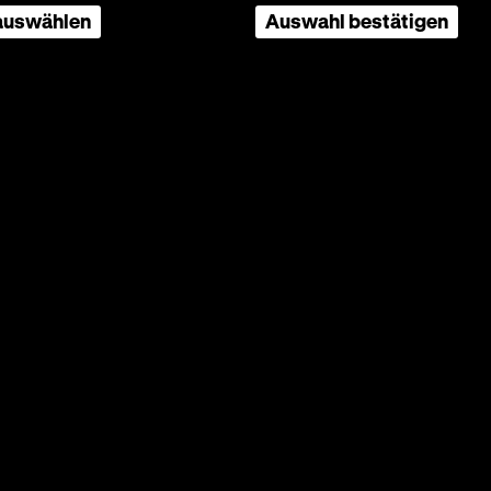
 auswählen
Auswahl bestätigen
um/Sandra Kühnapfel