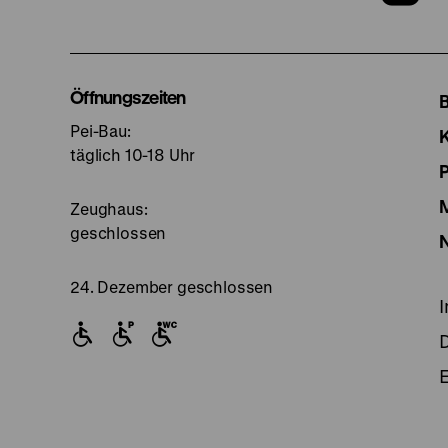
u
I
Öffnungszeiten
Pei-Bau:
S
täglich 10-18 Uhr
Zeughaus:
geschlossen
24. Dezember geschlossen
E