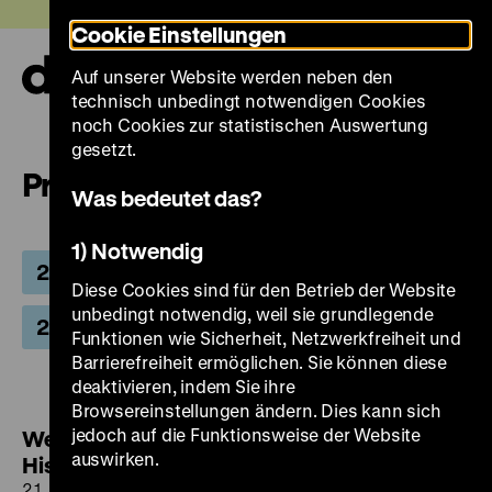
Direkt
Heute +
Cookie Einstellungen
zum
Seiteninhalt
Auf unserer Website werden neben den
springen
Navi
technisch unbedingt notwendigen Cookies
auf-
und
noch Cookies zur statistischen Auswertung
zuk
gesetzt.
Pressemitteilungen 2022
Was bedeutet das?
1) Notwendig
2025
2024
2023
2022
Diese Cookies sind für den Betrieb der Website
unbedingt notwendig, weil sie grundlegende
2021
2020
2019
2018
Funktionen wie Sicherheit, Netzwerkfreiheit und
Barrierefreiheit ermöglichen. Sie können diese
deaktivieren, indem Sie ihre
Browsereinstellungen ändern. Dies kann sich
jedoch auf die Funktionsweise der Website
Weihnachtsfeiertage im Deutschen
auswirken.
Historischen Museum
21.12.2022