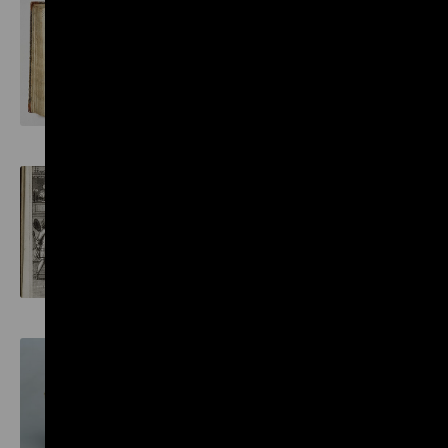
Kinderbuch mit
Sklavenschiff
Kaffeehaus