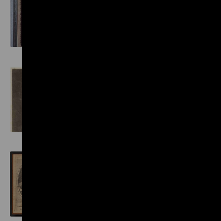
Gleichheit
Angelo Soliman
Phillis Wheatley