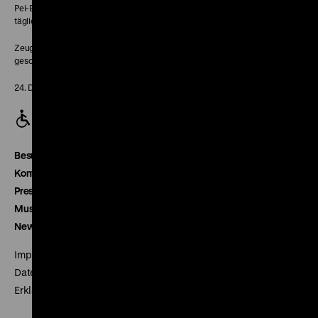
Pei-Bau:
täglich 10-18 Uhr
Zeughaus:
geschlossen
24. Dezember geschlossen
Besucherservice
Kontakt
Presse
Museumsverein
Newsletter
Impressum
Datenschutz
Erklärung digitale Barrierefreiheit