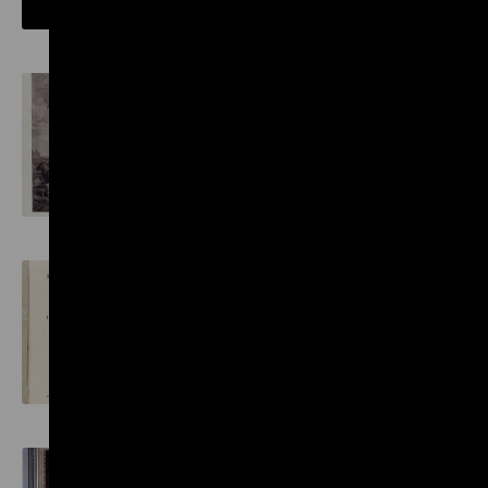
Gängelbandkleid
Naturmensch
Mary Wollstonecraft