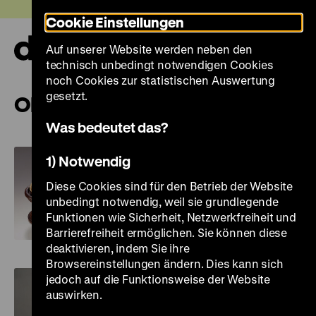
Direkt
Heute +
Cookie Einstellungen
zum
Seiteninhalt
Auf unserer Website werden neben den
springen
Navi
technisch unbedingt notwendigen Cookies
auf-
und
noch Cookies zur statistischen Auswertung
zuk
gesetzt.
Objekte
Was bedeutet das?
1) Notwendig
Diese Cookies sind für den Betrieb der Website
unbedingt notwendig, weil sie grundlegende
Funktionen wie Sicherheit, Netzwerkfreiheit und
Augenmodell
Barrierefreiheit ermöglichen. Sie können diese
deaktivieren, indem Sie ihre
Browsereinstellungen ändern. Dies kann sich
jedoch auf die Funktionsweise der Website
auswirken.