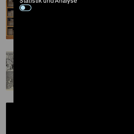
Statistik und Analyse
Enzyklopädien
Basedows Elementarwerk