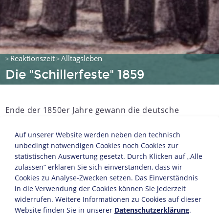
Reaktionszeit
Alltagsleben
>
>
Die "Schillerfeste" 1859
Ende der 1850er Jahre gewann die deutsche
Nationalbewegung an Dynamik. Der Wunsch
nach einem geeinten Nationalstaat äußerte sich
Auf unserer Website werden neben den technisch
unbedingt notwendigen Cookies noch Cookies zur
auch in den über 400 Gedenkfeiern, die
statistischen Auswertung gesetzt. Durch Klicken auf „Alle
anlässlich des 100. Geburtstags von Friedrich
zulassen“ erklären Sie sich einverstanden, dass wir
Schiller (1759-1805) stattfanden: Schiller-Vereine
Cookies zu Analyse-Zwecken setzen. Das Einverständnis
wurden gegründet, Festzüge durchgeführt und
in die Verwendung der Cookies können Sie jederzeit
Denkmäler gestiftet. Der bedeutende Dichter
widerrufen. Weitere Informationen zu Cookies auf dieser
der Weimarer Klassik, der sich in seinen Werken
Website finden Sie in unserer
Datenschutzerklärung
.