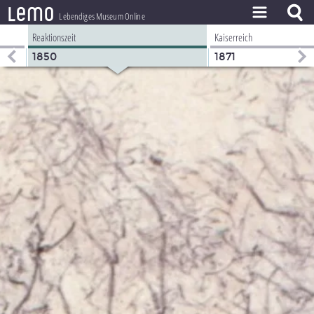
l
e
m
o
Lebendiges Museum Online
Reaktionszeit
Kaiserreich
ZEITSTRAHL
1850
1871
THEMEN
ZEITZEUGEN
BESTAND
LERNEN
PROJEKT