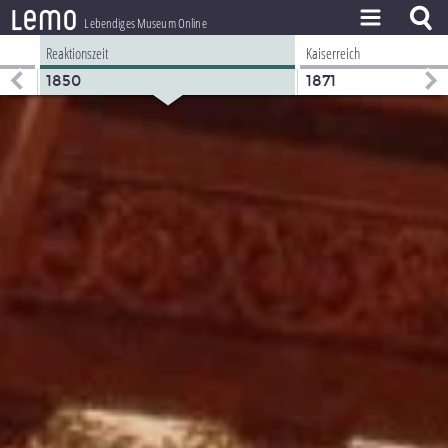
l
e
m
o
Lebendiges Museum Online
Reaktionszeit
Kaiserreich
ZEITSTRAHL
1850
1871
THEMEN
ZEITZEUGEN
BESTAND
LERNEN
PROJEKT