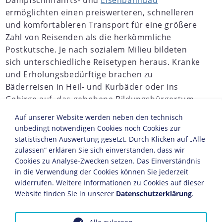
Dampfschifffahrts- und
Eisenbahnbau
ermöglichten einen preiswerteren, schnelleren
und komfortableren Transport für eine größere
Zahl von Reisenden als die herkömmliche
Postkutsche. Je nach sozialem Milieu bildeten
sich unterschiedliche Reisetypen heraus. Kranke
und Erholungsbedürftige brachen zu
Bäderreisen in Heil- und Kurbäder oder ins
Gebirge auf, das gehobene Bildungsbürgertum
unternahm Studienreisen. Daneben traten neue
Auf unserer Website werden neben den technisch
Formen wie die Messe-, Ausstellungs- oder
unbedingt notwendigen Cookies noch Cookies zur
Kongressreisen in den Mittelpunkt. Das erste
statistischen Auswertung gesetzt. Durch Klicken auf „Alle
von dem deutschen Verleger Karl Baedecker
zulassen“ erklären Sie sich einverstanden, dass wir
(1801-1859) herausgegebene "Handbuch für
Cookies zu Analyse-Zwecken setzen. Das Einverständnis
in die Verwendung der Cookies können Sie jederzeit
Reisende" erschien bereits 1842.
widerrufen. Weitere Informationen zu Cookies auf dieser
Website finden Sie in unserer
Datenschutzerklärung
.
JAHRESCHRONIKEN