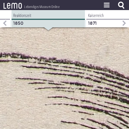
l
e
m
o
Lebendiges Museum Online
Reaktionszeit
Kaiserreich
ZEITSTRAHL
1850
1871
THEMEN
ZEITZEUGEN
BESTAND
LERNEN
PROJEKT