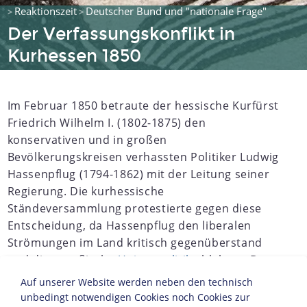
Reaktionszeit
Deutscher Bund und "nationale Frage"
>
>
Der Verfassungskonflikt in
Kurhessen 1850
Im Februar 1850 betraute der hessische Kurfürst
Friedrich Wilhelm I. (1802-1875) den
konservativen und in großen
Bevölkerungskreisen verhassten Politiker Ludwig
Hassenpflug (1794-1862) mit der Leitung seiner
Regierung. Die kurhessische
Ständeversammlung protestierte gegen diese
Entscheidung, da Hassenpflug den liberalen
Strömungen im Land kritisch gegenüberstand
und die preußische
Unionspolitik
ablehnte. Der
Konflikt verschärfte sich, als die Stände im
Auf unserer Website werden neben den technisch
Sommer 1850 ihre verfassungsrechtliche
unbedingt notwendigen Cookies noch Cookies zur