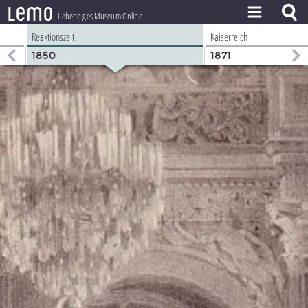
l
e
m
o
Lebendiges Museum Online
Reaktionszeit
Kaiserreich
ZEITSTRAHL
1850
1871
THEMEN
ZEITZEUGEN
BESTAND
LERNEN
PROJEKT