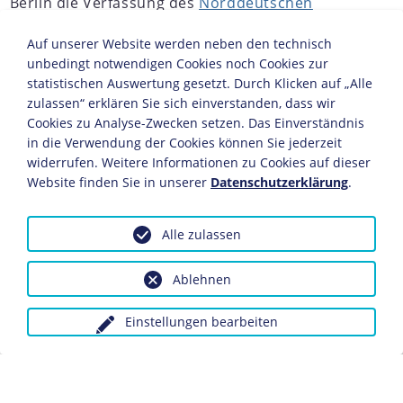
Berlin die Verfassung des
Norddeutschen
Bundes
. Erstmals einigten sich damit mehrere, in
Auf unserer Website werden neben den technisch
einem Bundesstaat zusammengeschlossene
unbedingt notwendigen Cookies noch Cookies zur
deutsche Landesfürsten auf eine gemeinsame
statistischen Auswertung gesetzt. Durch Klicken auf „Alle
Staatsordnung. Maßgeblich entworfen wurde die
zulassen“ erklären Sie sich einverstanden, dass wir
Verfassung vom preußischen
Cookies zu Analyse-Zwecken setzen. Das Einverständnis
Ministerpräsidenten
Otto von Bismarck
mit dem
in die Verwendung der Cookies können Sie jederzeit
Ziel, jeden bundesstaatlichen Zentralismus zu
widerrufen. Weitere Informationen zu Cookies auf dieser
vermeiden und die preußische Hegemonie im
Website finden Sie in unserer
Datenschutzerklärung
.
Norddeutschen Bund zu festigen. Der
Norddeutsche Bund besaß gemäß der
Alle zulassen
Verfassung drei zentrale Organe: das
Bundespräsidium als Staatsoberhaupt, den
Ablehnen
Bundesrat als Versammlung von
weisungsgebundenen Vertretern der
Einstellungen bearbeiten
Landesregierungen und den Reichstag als
Vertretung des Volkes.